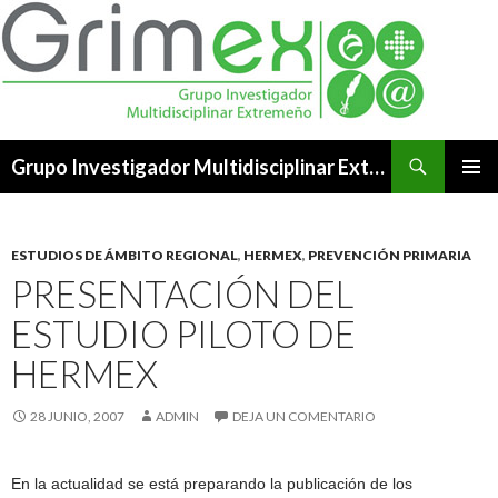
Buscar
Grupo Investigador Multidisciplinar Extremeño
SALTAR
MENÚ
AL
PRINCI
CONTENIDO
ESTUDIOS DE ÁMBITO REGIONAL
,
HERMEX
,
PREVENCIÓN PRIMARIA
PRESENTACIÓN DEL
ESTUDIO PILOTO DE
HERMEX
28 JUNIO, 2007
ADMIN
DEJA UN COMENTARIO
En la actualidad se está preparando la publicación de los