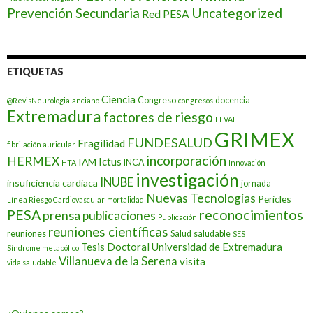
Prevención Secundaria
Uncategorized
Red PESA
ETIQUETAS
Ciencia
Congreso
docencia
@RevisNeurologia
anciano
congresos
Extremadura
factores de riesgo
FEVAL
GRIMEX
FUNDESALUD
Fragilidad
fibrilación auricular
incorporación
HERMEX
Ictus
IAM
INCA
HTA
Innovación
investigación
INUBE
insuficiencia cardiaca
jornada
Nuevas Tecnologías
Pericles
Línea Riesgo Cardiovascular
mortalidad
PESA
reconocimientos
prensa
publicaciones
Publicación
reuniones científicas
reuniones
Salud
saludable
SES
Tesis Doctoral
Universidad de Extremadura
Síndrome metabólico
Villanueva de la Serena
visita
vida saludable