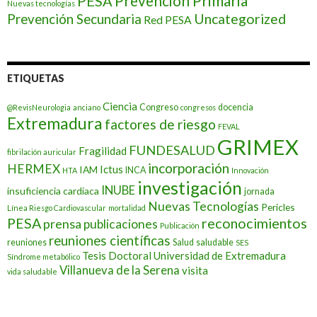
Prevención Primaria
PESA
Nuevas tecnologías
Prevención Secundaria
Uncategorized
Red PESA
ETIQUETAS
Ciencia
Congreso
docencia
@RevisNeurologia
anciano
congresos
Extremadura
factores de riesgo
FEVAL
GRIMEX
FUNDESALUD
Fragilidad
fibrilación auricular
incorporación
HERMEX
Ictus
IAM
INCA
HTA
Innovación
investigación
INUBE
insuficiencia cardiaca
jornada
Nuevas Tecnologías
Pericles
Línea Riesgo Cardiovascular
mortalidad
PESA
reconocimientos
prensa
publicaciones
Publicación
reuniones científicas
reuniones
Salud
saludable
SES
Tesis Doctoral
Universidad de Extremadura
Síndrome metabólico
Villanueva de la Serena
visita
vida saludable