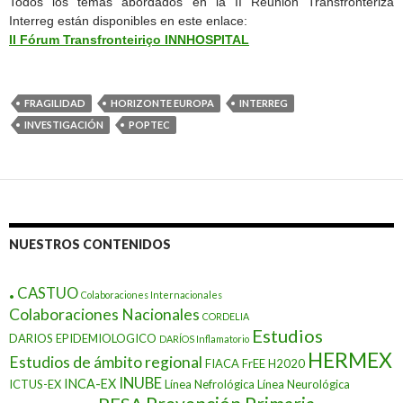
Todos los temas abordados en la II Reunión Transfronteriza
Interreg están disponibles en este enlace:
II Fórum Transfronteiriço INNHOSPITAL
FRAGILIDAD
HORIZONTE EUROPA
INTERREG
INVESTIGACIÓN
POPTEC
NUESTROS CONTENIDOS
.
CASTUO
Colaboraciones Internacionales
Colaboraciones Nacionales
CORDELIA
Estudios
DARIOS EPIDEMIOLOGICO
DARÍOS Inflamatorio
HERMEX
Estudios de ámbito regional
FIACA
FrEE
H2020
INUBE
INCA-EX
ICTUS-EX
Línea Nefrológica
Línea Neurológica