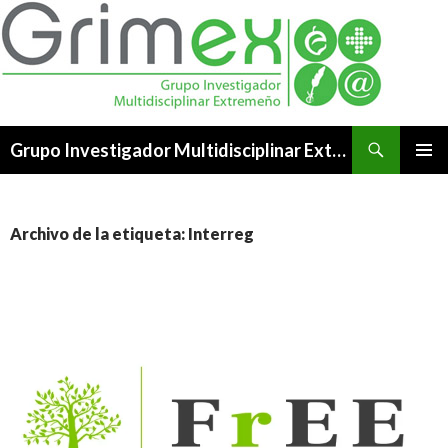
Buscar
Grupo Investigador Multidisciplinar Extremeño
SALTAR
MENÚ
AL
PRINCI
CONTENIDO
Archivo de la etiqueta: Interreg