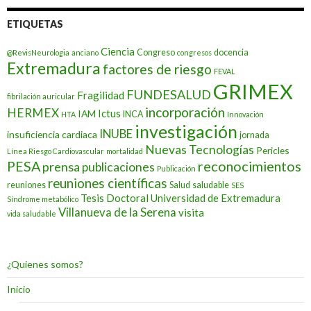
ETIQUETAS
Ciencia
Congreso
docencia
@RevisNeurologia
anciano
congresos
Extremadura
factores de riesgo
FEVAL
GRIMEX
FUNDESALUD
Fragilidad
fibrilación auricular
incorporación
HERMEX
Ictus
IAM
INCA
HTA
Innovación
investigación
INUBE
insuficiencia cardiaca
jornada
Nuevas Tecnologías
Pericles
Línea Riesgo Cardiovascular
mortalidad
PESA
reconocimientos
prensa
publicaciones
Publicación
reuniones científicas
reuniones
Salud
saludable
SES
Tesis Doctoral
Universidad de Extremadura
Síndrome metabólico
Villanueva de la Serena
visita
vida saludable
¿Quienes somos?
Inicio