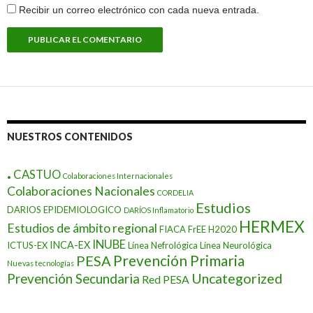
Recibir un correo electrónico con cada nueva entrada.
NUESTROS CONTENIDOS
.
CASTUO
Colaboraciones Internacionales
Colaboraciones Nacionales
CORDELIA
Estudios
DARIOS EPIDEMIOLOGICO
DARÍOS Inflamatorio
HERMEX
Estudios de ámbito regional
FIACA
FrEE
H2020
INUBE
INCA-EX
ICTUS-EX
Línea Nefrológica
Línea Neurológica
Prevención Primaria
PESA
Nuevas tecnologías
Prevención Secundaria
Uncategorized
Red PESA