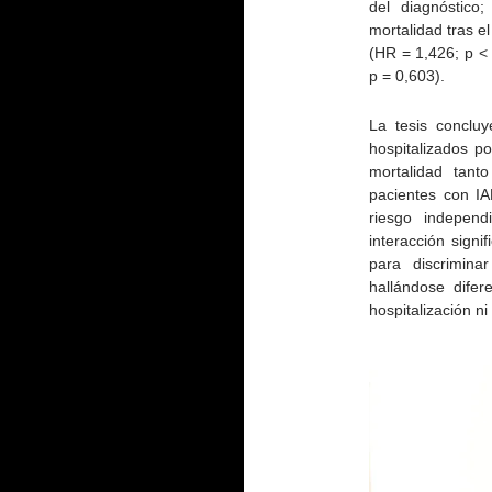
del diagnóstico
mortalidad tras e
(HR = 1,426; p <
p = 0,603).
La tesis conclu
hospitalizados p
mortalidad tanto
pacientes con I
riesgo independ
interacción signi
para discrimina
hallándose difer
hospitalización ni 