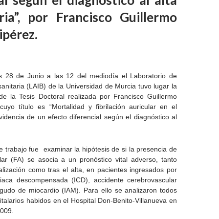
al según el diagnóstico al alta
aria”, por Francisco Guillermo
ipérez.
 28 de Junio a las 12 del mediodía el Laboratorio de
sanitaria (LAIB) de la Universidad de Murcia tuvo lugar la
de la Tesis Doctoral realizada por Francisco Guillermo
uyo título es “Mortalidad y fibrilación auricular en el
idencia de un efecto diferencial según el diagnóstico al
te trabajo fue examinar la hipótesis de si la presencia de
ular (FA) se asocia a un pronóstico vital adverso, tanto
alización como tras el alta, en pacientes ingresados por
rdiaca descompensada (ICD), accidente cerebrovascular
agudo de miocardio (IAM). Para ello se analizaron todos
italarios habidos en el Hospital Don-Benito-Villanueva en
2009.