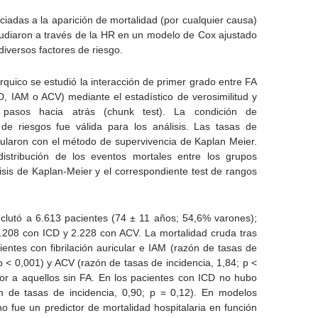
ciadas a la aparición de mortalidad (por cualquier causa)
studiaron a través de la HR en un modelo de Cox ajustado
diversos factores de riesgo.
rquico se estudió la interacción de primer grado entre FA
D, IAM o ACV) mediante el estadístico de verosimilitud y
pasos hacia atrás (chunk test). La condición de
 de riesgos fue válida para los análisis. Las tasas de
cularon con el método de supervivencia de Kaplan Meier.
istribución de los eventos mortales entre los grupos
sis de Kaplan-Meier y el correspondiente test de rangos
eclutó a 6.613 pacientes (74 ± 11 años; 54,6% varones);
.208 con ICD y 2.228 con ACV. La mortalidad cruda tras
cientes con fibrilación auricular e IAM (razón de tasas de
 p < 0,001) y ACV (razón de tasas de incidencia, 1,84; p <
ior a aquellos sin FA. En los pacientes con ICD no hubo
ón de tasas de incidencia, 0,90; p = 0,12). En modelos
no fue un predictor de mortalidad hospitalaria en función