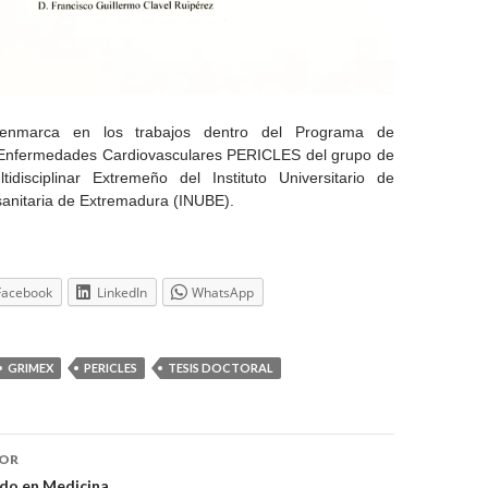
enmarca en los trabajos dentro del Programa de
 Enfermedades Cardiovasculares PERICLES del grupo de
ltidisciplinar Extremeño del Instituto Universitario de
sanitaria de Extremadura (INUBE).
Facebook
LinkedIn
WhatsApp
GRIMEX
PERICLES
TESIS DOCTORAL
ón
IOR
do en Medicina