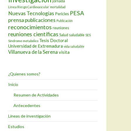
jornada
Línea Riesgo Cardiovascular
mortalidad
PESA
Nuevas Tecnologías
Pericles
prensa
publicaciones
Publicación
reconocimientos
reuniones
reuniones científicas
Salud
saludable
SES
Tesis Doctoral
Síndrome metabólico
Universidad de Extremadura
vida saludable
Villanueva de la Serena
visita
¿Quienes somos?
Inicio
Resumen de Actividades
Antecedentes
Líneas de investigación
Estudios