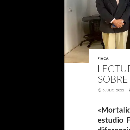
FIACA
LECTU
SOBRE 
6 JULIO, 2022
«Mortalid
estudio 