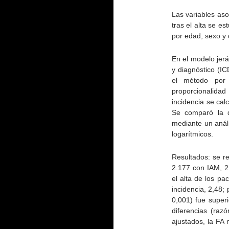
Las variables aso
tras el alta se e
por edad, sexo y 
En el modelo jerá
y diagnóstico (IC
el método por 
proporcionalidad
incidencia se cal
Se comparó la d
mediante un análi
logarítmicos.
Resultados: se r
2.177 con IAM, 2
el alta de los pa
incidencia, 2,48;
0,001) fue super
diferencias (raz
ajustados, la FA 