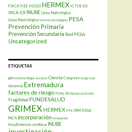
HERMEX
FIACA
FrEE
H2020
ICTUS-EX
INUBE
INCA-EX
Línea Nefrológica
PESA
Línea Neurológica
Nuevas tecnologías
Prevención Primaria
Prevención Secundaria
Red PESA
Uncategorized
ETIQUETAS
Ciencia
Congreso
@RevisNeurologia
anciano
congresos
Extremadura
docencia
factores de riesgo
FEVAL
fibrilación auricular
FUNDESALUD
Fragilidad
GRIMEX
HERMEX
Ictus
IAM
HTA
incorporación
INCA
Innovación
INUBE
insuficiencia cardiaca
investigación