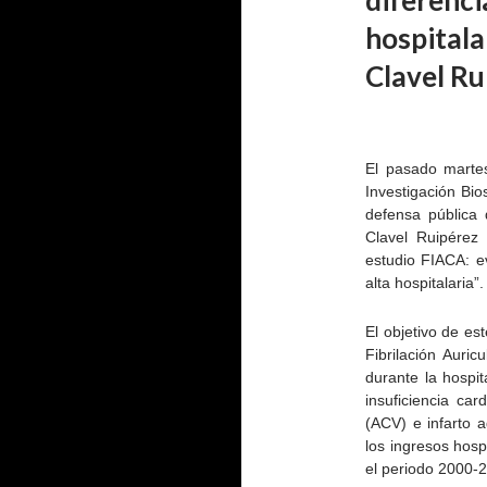
diferenci
hospital
Clavel Ru
El pasado martes
Investigación Bio
defensa pública 
Clavel Ruipérez c
estudio FIACA: ev
alta hospitalaria”.
El objetivo de es
Fibrilación Auric
durante la hospit
insuficiencia ca
(ACV) e infarto 
los ingresos hosp
el periodo 2000-