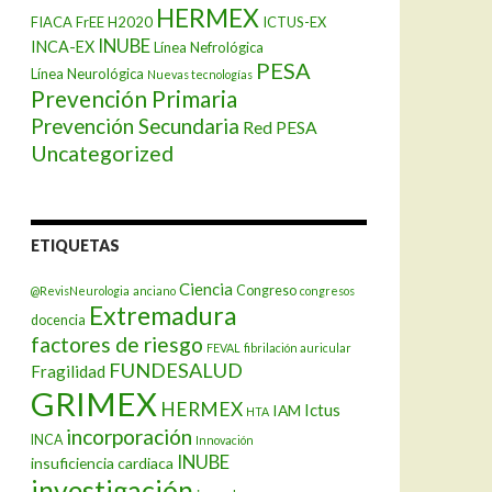
HERMEX
FIACA
FrEE
H2020
ICTUS-EX
INUBE
INCA-EX
Línea Nefrológica
PESA
Línea Neurológica
Nuevas tecnologías
Prevención Primaria
Prevención Secundaria
Red PESA
Uncategorized
ETIQUETAS
Ciencia
Congreso
@RevisNeurologia
anciano
congresos
Extremadura
docencia
factores de riesgo
FEVAL
fibrilación auricular
FUNDESALUD
Fragilidad
GRIMEX
HERMEX
Ictus
IAM
HTA
incorporación
INCA
Innovación
INUBE
insuficiencia cardiaca
investigación