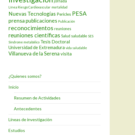
jornada
Línea Riesgo Cardiovascular
mortalidad
PESA
Nuevas Tecnologías
Pericles
prensa
publicaciones
Publicación
reconocimientos
reuniones
reuniones científicas
Salud
saludable
SES
Tesis Doctoral
Síndrome metabólico
Universidad de Extremadura
vida saludable
Villanueva de la Serena
visita
¿Quienes somos?
Inicio
Resumen de Actividades
Antecedentes
Líneas de investigación
Estudios