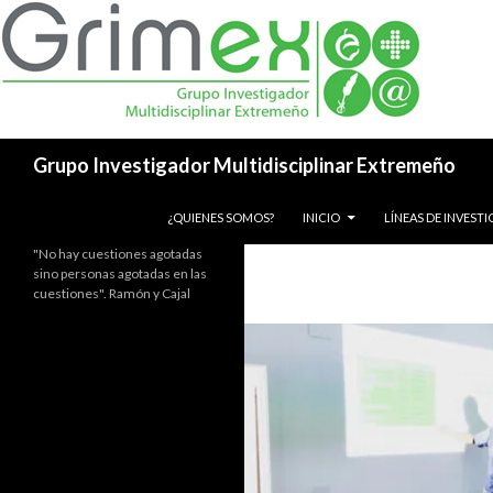
Buscar
Grupo Investigador Multidisciplinar Extremeño
SALTAR AL CONTENIDO
¿QUIENES SOMOS?
INICIO
LÍNEAS DE INVEST
"No hay cuestiones agotadas
sino personas agotadas en las
cuestiones". Ramón y Cajal