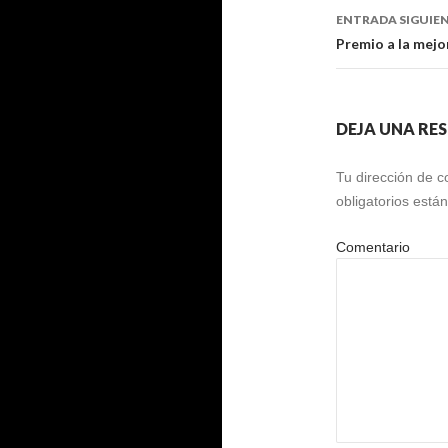
entradas
ENTRADA SIGUIE
Premio a la mejo
DEJA UNA RE
Tu dirección de c
obligatorios est
Comentario