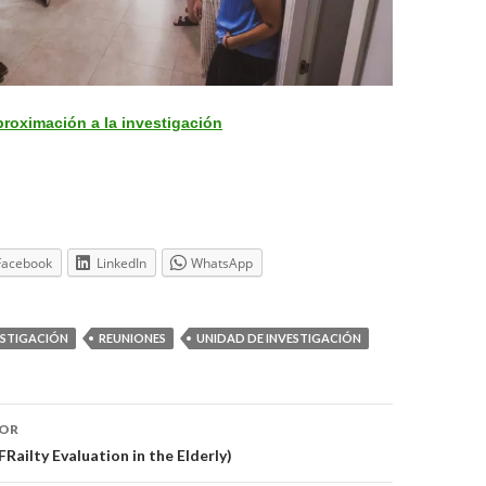
roximación a la investigación
Facebook
LinkedIn
WhatsApp
ESTIGACIÓN
REUNIONES
UNIDAD DE INVESTIGACIÓN
ón
IOR
Railty Evaluation in the Elderly)