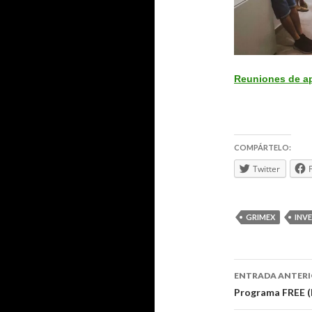
Reuniones de ap
COMPÁRTELO:
Twitter
GRIMEX
INV
Navegaci
ENTRADA ANTER
de
Programa FREE (F