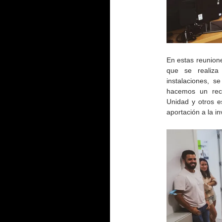
En estas reunion
que se realiza
instalaciones, s
hacemos un reco
Unidad y otros e
aportación a la i