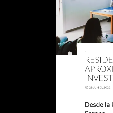
.
RESIDE
APROXI
INVES
28 JUNIO, 2022
Desde la 