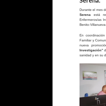
Serena.
Durante el mes d
Serena
está r
Enfermeros/as I
Benito-Villanueva
En coordinación
Familiar y Comun
nueva promoci
Investigación”
d
sanidad y en su d