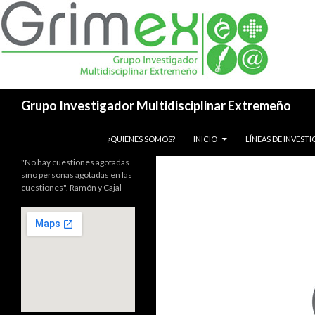
Buscar
Grupo Investigador Multidisciplinar Extremeño
SALTAR AL CONTENIDO
¿QUIENES SOMOS?
INICIO
LÍNEAS DE INVEST
"No hay cuestiones agotadas
sino personas agotadas en las
cuestiones". Ramón y Cajal