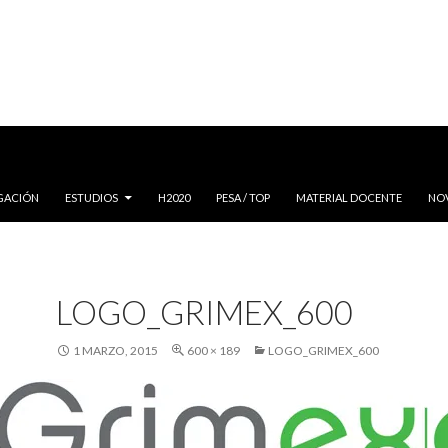
IGACIÓN
ESTUDIOS
H2020
PESA / TOP
MATERIAL DOCENTE
NO
LOGO_GRIMEX_600
1 MARZO, 2015
600 × 189
LOGO_GRIMEX_600