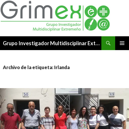
Buscar
Grupo Investigador Multidisciplinar Extremeño
SALTAR
MENÚ
AL
PRINCI
CONTENIDO
Archivo de la etiqueta: Irlanda