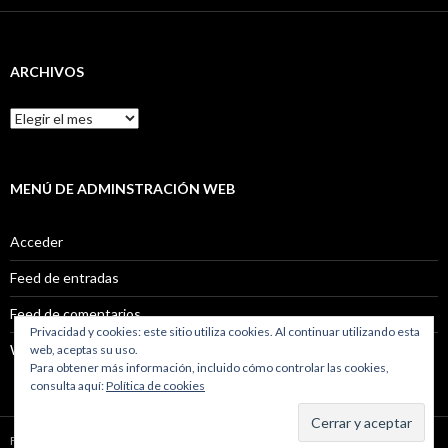
ARCHIVOS
Archivos
MENÚ DE ADMINSTRACIÓN WEB
Acceder
Feed de entradas
Feed de comentarios
Privacidad y cookies: este sitio utiliza cookies. Al continuar utilizando esta
WordPress.org
web, aceptas su uso.
Para obtener más información, incluido cómo controlar las cookies,
consulta aquí:
Política de cookies
Funciona gracias a WordPress