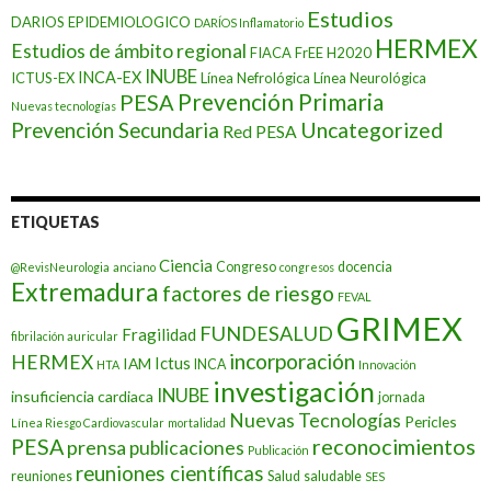
Estudios
DARIOS EPIDEMIOLOGICO
DARÍOS Inflamatorio
HERMEX
Estudios de ámbito regional
FIACA
FrEE
H2020
INUBE
INCA-EX
ICTUS-EX
Línea Nefrológica
Línea Neurológica
Prevención Primaria
PESA
Nuevas tecnologías
Prevención Secundaria
Uncategorized
Red PESA
ETIQUETAS
Ciencia
Congreso
docencia
@RevisNeurologia
anciano
congresos
Extremadura
factores de riesgo
FEVAL
GRIMEX
FUNDESALUD
Fragilidad
fibrilación auricular
incorporación
HERMEX
Ictus
IAM
INCA
HTA
Innovación
investigación
INUBE
insuficiencia cardiaca
jornada
Nuevas Tecnologías
Pericles
Línea Riesgo Cardiovascular
mortalidad
PESA
reconocimientos
prensa
publicaciones
Publicación
reuniones científicas
reuniones
Salud
saludable
SES