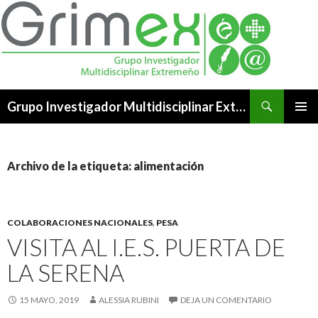
Buscar
Grupo Investigador Multidisciplinar Extremeño
SALTAR
MENÚ
AL
PRINCI
CONTENIDO
Archivo de la etiqueta: alimentación
COLABORACIONES NACIONALES
,
PESA
VISITA AL I.E.S. PUERTA DE
LA SERENA
15 MAYO, 2019
ALESSIA RUBINI
DEJA UN COMENTARIO