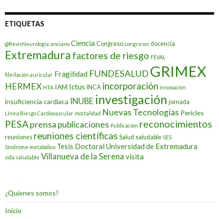
ETIQUETAS
Ciencia
Congreso
docencia
@RevisNeurologia
anciano
congresos
Extremadura
factores de riesgo
FEVAL
GRIMEX
FUNDESALUD
Fragilidad
fibrilación auricular
incorporación
HERMEX
Ictus
IAM
INCA
HTA
Innovación
investigación
INUBE
insuficiencia cardiaca
jornada
Nuevas Tecnologías
Pericles
Línea Riesgo Cardiovascular
mortalidad
PESA
reconocimientos
prensa
publicaciones
Publicación
reuniones científicas
reuniones
Salud
saludable
SES
Tesis Doctoral
Universidad de Extremadura
Síndrome metabólico
Villanueva de la Serena
visita
vida saludable
¿Quienes somos?
Inicio