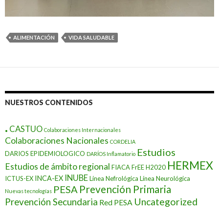
ALIMENTACIÓN
VIDA SALUDABLE
NUESTROS CONTENIDOS
.
CASTUO
Colaboraciones Internacionales
Colaboraciones Nacionales
CORDELIA
Estudios
DARIOS EPIDEMIOLOGICO
DARÍOS Inflamatorio
HERMEX
Estudios de ámbito regional
FIACA
FrEE
H2020
INUBE
INCA-EX
ICTUS-EX
Línea Nefrológica
Línea Neurológica
Prevención Primaria
PESA
Nuevas tecnologías
Prevención Secundaria
Uncategorized
Red PESA